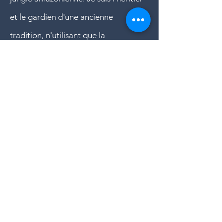
et le gardien d'une ancienne
tradition, n'utilisant que la
concoction originale avec ses deux
ingrédients, l'Ayahuasca et la
Chacruna.
Mon service est très personnalisé, me
connectant avec chaque personne et
créant ainsi une confiance mutuelle
pour que cette expérience puisse
apporter des résultats profonds,
durables et significatifs. Les
participants à mes cérémonies