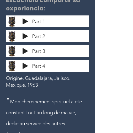
Escúchalo compartir su
experiencia:
Part 1
Part 2
Part 3
Part 4
Origine, Guadalajara, Jalisco.
Mexique, 1963
"
Mon cheminement spirituel a été
constant tout au long de ma vie,
dédié au service des autres.