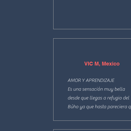
to do Ayahuasca without a 
encontré tantas cosas en mi qu
thought this is THE sanctuary 
no veía. Sin duda lo recomiend
and divine being to do it with.
y regresaré. Gracias a ustedes 
por el servicio y el amor que n
brindan!
VIC M, Mexico
AMOR Y APRENDIZAJE

Es una sensación muy bella 
desde que llegas a refugio del 
Búho ya que hasta pareciera q
entras aun templo mágico. Tod
la experiencia es muy grata 