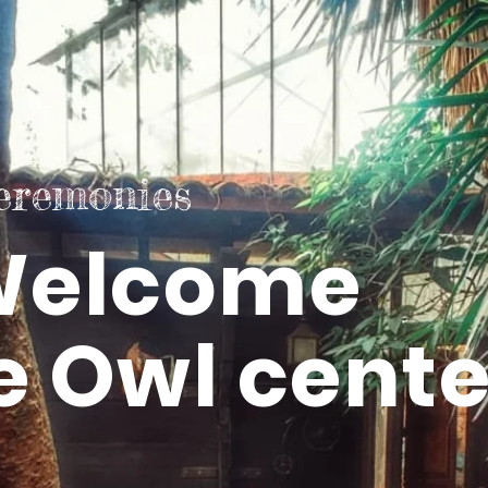
eremonies
Welcome
e Owl cente