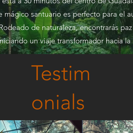
 está a 30 minutos del centro de Guada
e mágico santuario es perfecto para el a
Rodeado de naturaleza, encontrarás paz 
 iniciando un viaje transformador hacia la
Testim
onials