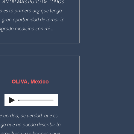
L AMOR MAS PURO DE TODOS 

o es la primera vez que tengo 
a gran oportunidad de tomar la 
agrada medicina con mi 
moroso y preciso hermano Ino, 
o cabe duda que cada vez es 
ica e irrepetible esta vez logre 
xperimentar el amor más puro 
e todos, la paz más profunda 
OLIVA, Mexico
lena de mucho espacio de 
flexión e introspección. Lo 
epetiría muchas veces más pero 
iempre con Ino por la atención, 
e verdad, de verdad, que es 
s cuidados, la guía, el respeto 
lgo que no puedo describir lo 
l amor, la música, el ambiente 
aravilloso y lo hermoso que 