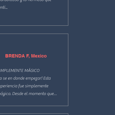
 lugar, todo se presta para ser 
nti...
bsolutamente perfecto, si estás 
udando en hacerlo y lees esto 
e recomiendo no tengas dudas 
i miedos, será una muy buena 
xperiencia de vida llena de 
mor. Bendiciones de luz para 
BRENDA F, Mexico
odos.
IMPLEMENTE MÁGICO

o se en donde empezar! Esta 
xperiencia fue simplemente 
ágica. Desde el momento que 
legue me sentí bienvenida. La 
nergía de Ino, de la casa y del 