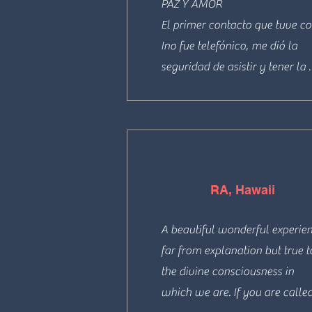
PAZ Y AMOR

El primer contacto que tuve co
Ino fue telefónico, me dió la 
seguridad de asistir y tener la 
mejor experiencia de mi vida. El
día me recibió con una calidez 
que me hizo sentir que este es e
lugar que necesitaba para mí, e
lugar es mágico, la vibración 
RA, Hawaii
positiva, la paz que se siente, l
calidez de un hogar, sin duda 
A beautiful wonderful experien
transporte a otro lugar. Y el 
far from explanation but true to
contacto con ellos fue increíble
the divine consciousness in 
nunca había sentido esa paz y 
which we are. If you are called
amor, me sentí libres seguro, y